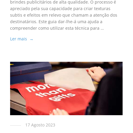
brindes publicitários de alta qualidade. O processo é
apreciado pela sua capacidade para criar texturas
subtis e efeitos em relevo que chamam a atenção dos
destinatários. Este guia dar-lhe-á uma ajuda a
compreender como utilizar esta técnica para …
Ler mais →
17 Agosto 2023