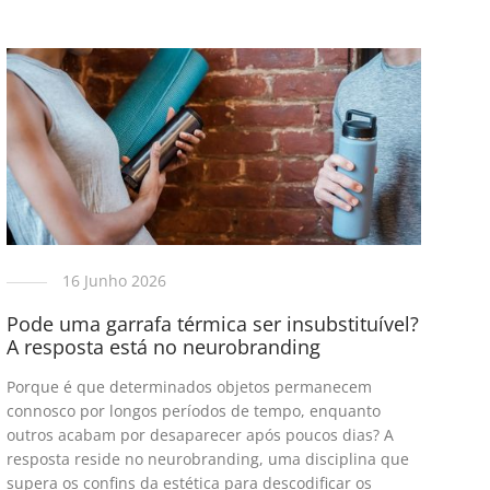
16 Junho 2026
Pode uma garrafa térmica ser insubstituível?
A resposta está no neurobranding
Porque é que determinados objetos permanecem
connosco por longos períodos de tempo, enquanto
outros acabam por desaparecer após poucos dias? A
resposta reside no neurobranding, uma disciplina que
supera os confins da estética para descodificar os