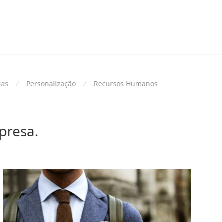
ias
⁄
Personalização
⁄
Recursos Humanos
presa.