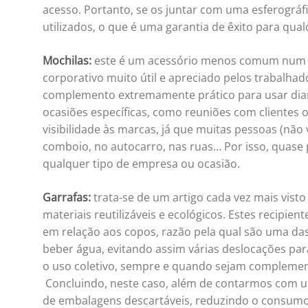
acesso. Portanto, se os juntar com uma esferográf
utilizados, o que é uma garantia de êxito para qual
Mochilas:
este é um acessório menos comum num W
corporativo muito útil e apreciado pelos trabalha
complemento extremamente prático para usar diar
ocasiões específicas, como reuniões com clientes o
visibilidade às marcas, já que muitas pessoas (não
comboio, no autocarro, nas ruas… Por isso, quase
qualquer tipo de empresa ou ocasião.
Garrafas:
trata-se de um artigo cada vez mais vist
materiais reutilizáveis e ecológicos. Estes recip
em relação aos copos, razão pela qual são uma das
beber água, evitando assim várias deslocações pa
o uso coletivo, sempre e quando sejam complement
Concluindo, neste caso, além de contarmos com um
de embalagens descartáveis, reduzindo o consumo 