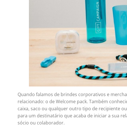
Quando falamos de brindes corporativos e merchan
relacionado: o de Welcome pack. Também conhecid
caixa, saco ou qualquer outro tipo de recipiente 
para um destinatário que acaba de iniciar a sua re
sócio ou colaborador.