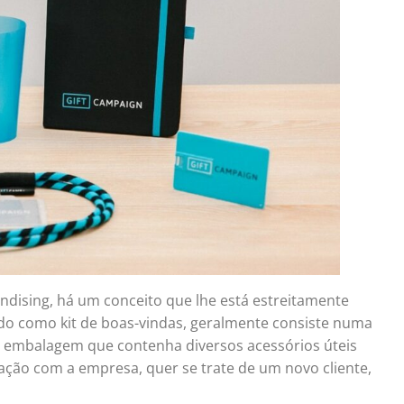
dising, há um conceito que lhe está estreitamente
o como kit de boas-vindas, geralmente consiste numa
ou embalagem que contenha diversos acessórios úteis
lação com a empresa, quer se trate de um novo cliente,