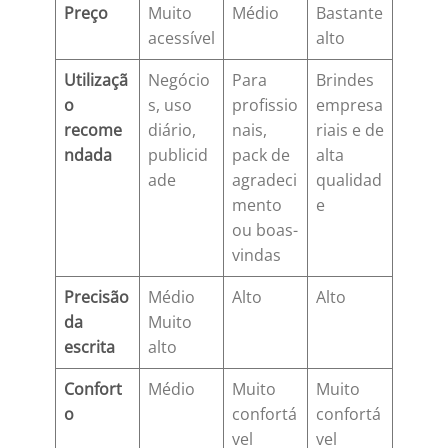
Preço
Muito
Médio
Bastante
acessível
alto
Utilizaçã
Negócio
Para
Brindes
o
s, uso
profissio
empresa
recome
diário,
nais,
riais e de
ndada
publicid
pack de
alta
ade
agradeci
qualidad
mento
e
ou boas-
vindas
Precisão
Médio
Alto
Alto
da
Muito
escrita
alto
Confort
Médio
Muito
Muito
o
confortá
confortá
vel
vel