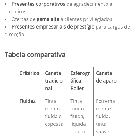
Presentes corporativos
de agradecimento a
parceiros
Ofertas de
gama alta
a clientes privilegiados
Presentes empresariais de prestígio
para cargos de
direcção
Tabela comparativa
Critérios
Caneta
Esferogr
Caneta
tradicio
áfica
de aparo
nal
Roller
Fluidez
Tinta
Tinta
Extrema
menos
muito
mente
fluída e
fluída,
fluída,
espessa
líquida
tinta
ou em
suave