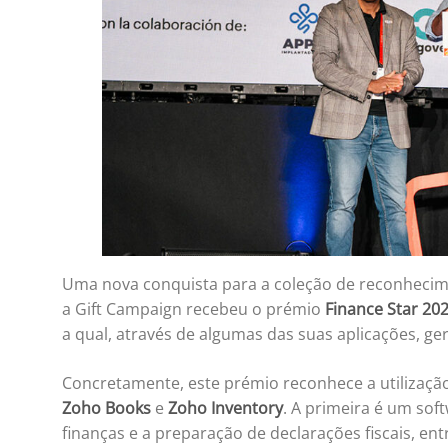
Uma nova conquista para a coleção de reconhecime
a Gift Campaign recebeu o prémio
Finance Star 20
a qual, através de algumas das suas aplicações, gere
Concretamente, este prémio reconhece a utilizaçã
Zoho Books
e
Zoho Inventory
. A primeira é um soft
finanças e a preparação de declarações fiscais, en