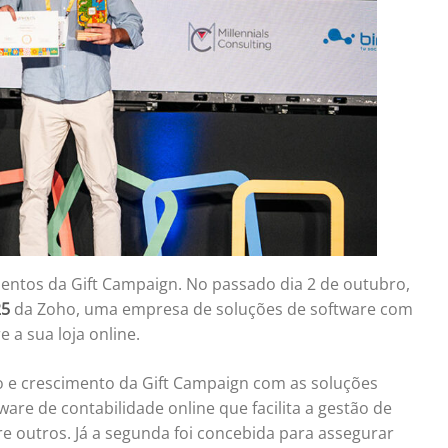
ntos da Gift Campaign. No passado dia 2 de outubro,
25
da Zoho, uma empresa de soluções de software com
 a sua loja online.
o e crescimento da Gift Campaign com as soluções
ware de contabilidade online que facilita a gestão de
tre outros. Já a segunda foi concebida para assegurar