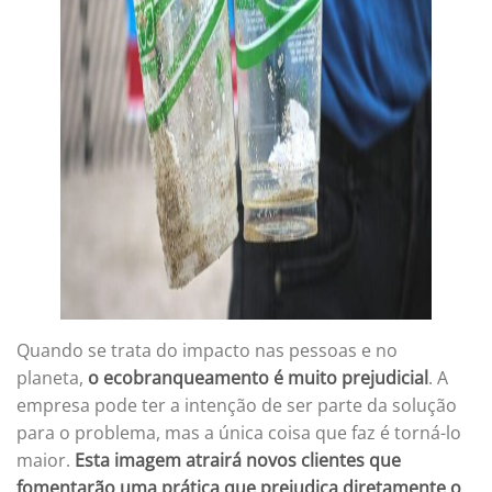
Quando se trata do impacto nas pessoas e no
planeta,
o ecobranqueamento é muito prejudicial
. A
empresa pode ter a intenção de ser parte da solução
para o problema, mas a única coisa que faz é torná-lo
maior.
Esta imagem atrairá novos clientes que
fomentarão uma prática que prejudica diretamente o