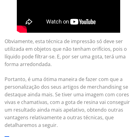
Obviamente, esta técnica de impressão só deve ser
utilizada em objetos que não tenham orifícios, pois o
líquido pode filtrar-se. E, por ser uma gota, terá uma
forma arredondada.
Portanto, é uma ótima maneira de fazer com que a
personalização dos seus artigos de merchandising se
destaque ainda mais. Se tiver uma imagem com cores
vivas e chamativas, com a gota de resina vai conseguir
um resultado ainda mais apelativo, obtendo outras
vantagens relativamente a outras técnicas, que
detalharemos a seguir.