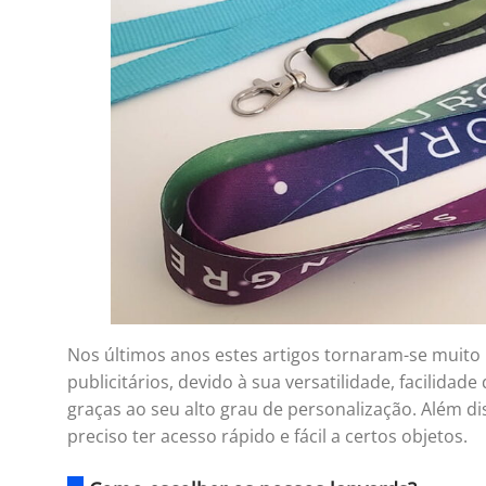
Nos últimos anos estes artigos tornaram-se muito
publicitários, devido à sua versatilidade, facilida
graças ao seu alto grau de personalização. Além di
preciso ter acesso rápido e fácil a certos objetos.