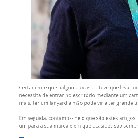
Certamente que nalguma ocasião teve que levar um
necessita de entrar no escritório mediante um car
mais, ter um lanyard à mão pode vir a ter grande ut
Em seguida, contamos-lhe o que são estes artigos,
um para a sua marca e em que ocasiões são semp