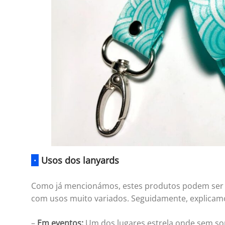
·
Usos dos lanyards
Como já mencionámos, estes produtos podem ser 
com usos muito variados. Seguidamente, explicamos
–
Em eventos:
Um dos lugares estrela onde sem so