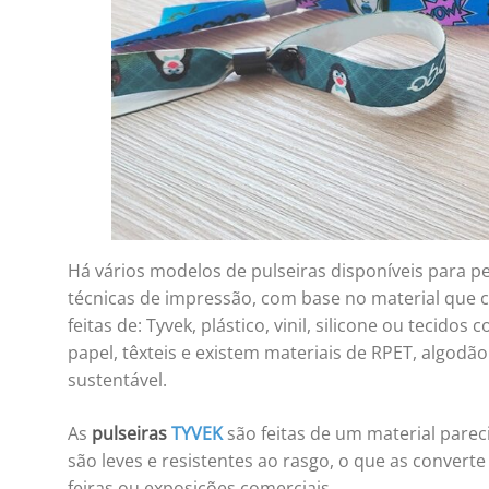
Há vários modelos de pulseiras disponíveis para per
técnicas de impressão, com base no material que c
feitas de: Tyvek, plástico, vinil, silicone ou tecid
papel, têxteis e existem materiais de RPET, algodã
sustentável.
As
pulseiras
TYVEK
são feitas de um material parec
são leves e resistentes ao rasgo, o que as conver
feiras ou exposições comerciais.