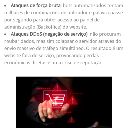
Ataques de força bruta
: bots automatizados tentam
milhares de combinações de utilizador e palavra-passe
por segundo para obter acesso ao painel de
administração (Backoffice) do website.
Ataques DDoS (negação de serviço)
: não procuram
roubar dados, mas sim colapsar o servidor através do
envio massivo de tráfego simultâneo. O resultado é um
website fora de serviço, provocando perdas
económicas diretas e uma crise de reputação.