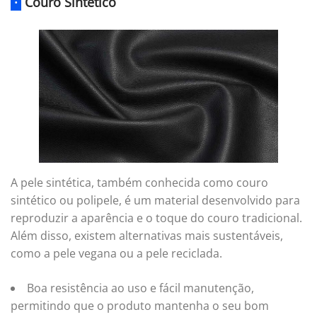
·
Couro Sintético
A pele sintética, também conhecida como couro
sintético ou polipele, é um material desenvolvido para
reproduzir a aparência e o toque do couro tradicional.
Além disso, existem alternativas mais sustentáveis,
como a pele vegana ou a pele reciclada.
Boa resistência ao uso e fácil manutenção,
permitindo que o produto mantenha o seu bom