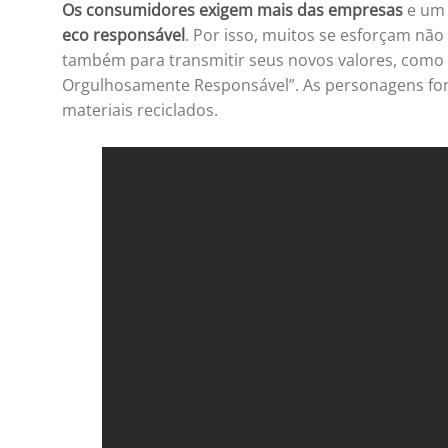
Os consumidores exigem mais das empresas
e um 
eco responsável
. Por isso, muitos se esforçam nã
também para transmitir seus novos valores, como 
Orgulhosamente Responsável”. As personagens fo
materiais reciclados.