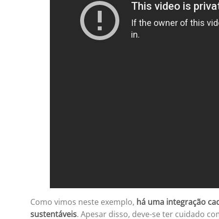
Como vimos neste exemplo,
há uma integração cad
sustentáveis
. Apesar disso, deve-se ter cuidado c