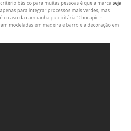
critério básico para muitas pessoas é que a marca
seja
o apenas para integrar processos mais verdes, mas
é o caso da campanha publicitária “Chocapic –
ram modeladas em madeira e barro e a decoração em