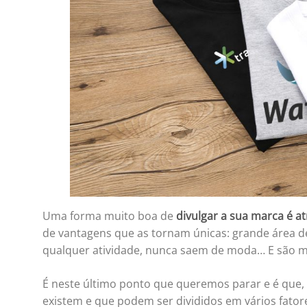
Uma forma muito boa de
divulgar a sua marca é at
de vantagens que as tornam únicas: grande área de 
qualquer atividade, nunca saem de moda… E são mu
É neste último ponto que queremos parar e é que, 
existem e que podem ser divididos em vários fato