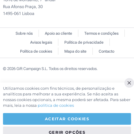
Rua Afonso Praça, 30
1495-061 Lisboa
Sobre nós
Apoio ao cliente
Termos e condições
Avisos legais
Política de privacidade
Política de cookies
Mapa do site
Contacto
© 2026 Gift Campaign S.L. Todos os direitos reservados.
Utilizamos cookies com fins técnicos, de personalização e
Cl
analíticos para melhorar a sua experiência. Se não aceita as
Co
nossas cookies opcionais, a mesma poderá ser afetada. Para saber
Ba
mais, leia a nossa
política de cookies
ACEITAR COOKIES
GERIR OPÇÕES