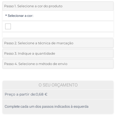
Passo 1. Selecione a cor do produto
*
Selecionar a cor:
Passo 2. Selecione a técnica de marcação
*
Selecione o tipo de marcação e as cores do logotipo:
Passo 3. Indique a quantidade
*
Quantidade mínima:
100
Passo 4. Selecione o método de envio
1 Cor (Num lado)
Quantidade
Standard
Preço/Unidade
2 Cores (Num lado)
100
O SEU ORÇAMENTO
3 Cores (Num lado)
Preço a partir de:
0,68 €
200
4 Cores (Num lado)
500
Complete cada um dos passos indicados à esquerda
Gravação a Laser (Num lado)
1000