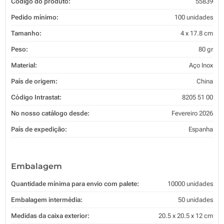
Código do produto:
55839
Pedido mínimo:
100 unidades
Tamanho:
4 x 17.8 cm
Peso:
80 gr
Material:
Aço Inox
País de origem:
China
Código Intrastat:
8205 51 00
No nosso catálogo desde:
Fevereiro 2026
País de expedição:
Espanha
Embalagem
Quantidade mínima para envio com palete:
10000 unidades
Embalagem intermédia:
50 unidades
Medidas da caixa exterior:
20.5 x 20.5 x 12 cm