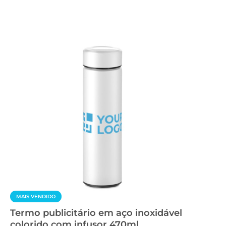
MAIS VENDIDO
Termo publicitário em aço inoxidável
colorido com infusor 470ml