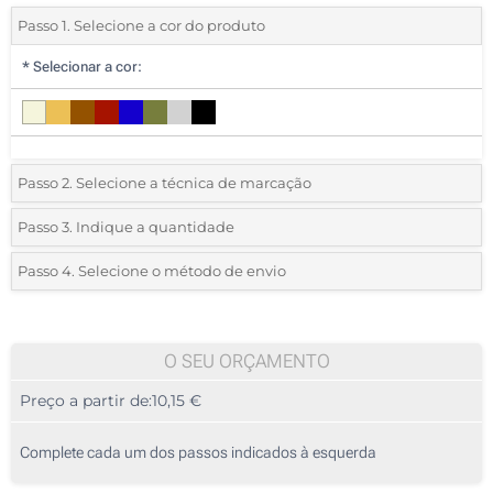
Passo 1. Selecione a cor do produto
*
Selecionar a cor:
Passo 2. Selecione a técnica de marcação
*
Selecione o tipo de marcação e as cores do logotipo:
Passo 3. Indique a quantidade
*
Quantidade mínima:
5
Passo 4. Selecione o método de envio
Gravação a laser (Num lado)
Quantidade
Standard
Preço/Unidade
Sem impressão
5
O SEU ORÇAMENTO
Preço a partir de:
10,15 €
10
25
Complete cada um dos passos indicados à esquerda
50