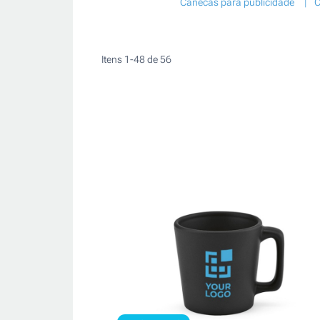
Canecas para publicidade
C
Itens
1
-
48
de
56