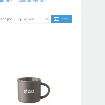
fé e chá
Canecas metálicas
Filtros
nado por