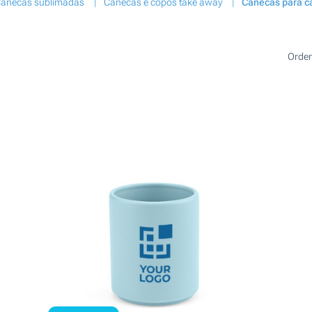
anecas sublimadas
Canecas e copos take away
Canecas para ca
Orde