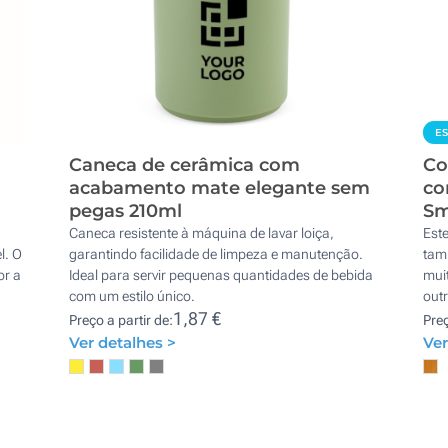
E
Caneca de cerâmica com
Co
acabamento mate elegante sem
co
pegas 210ml
Sm
Caneca resistente à máquina de lavar loiça,
Est
l. O
garantindo facilidade de limpeza e manutenção.
tamp
or a
Ideal para servir pequenas quantidades de bebida
muit
com um estilo único.
outr
1,87 €
Preço a partir de:
Preç
Ver detalhes >
Ver