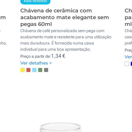
MAIS VENDIDO
Chávena de cerâmica com
Ch
em
acabamento mate elegante sem
pa
pegas 60ml
ml
à
Chávena de café personalizada sem pega com
Chá
acabamento mate e resistente para uma utilização
cai
nho,
mais duradoura. É fornecida numa caixa
pref
individual para uma boa apresentação.
Preç
1,34 €
Preço a partir de:
Ver
Ver detalhes >