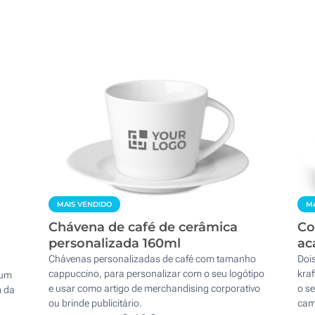
MAIS VENDIDO
MA
Chávena de café de cerâmica
Co
personalizada 160ml
ac
Chávenas personalizadas de café com tamanho
Doi
cappuccino, para personalizar com o seu logótipo
kra
 um
e usar como artigo de merchandising corporativo
o s
m da
ou brinde publicitário.
cam