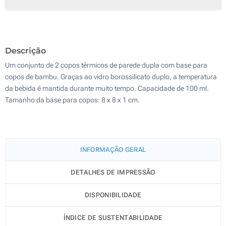
Gravação a laser (Na base)
50
Sem impressão
100
Descrição
Atualizar
Outra :
Um conjunto de 2 copos térmicos de parede dupla com base para
copos de bambu. Graças ao vidro borossilicato duplo, a temperatura
da bebida é mantida durante muito tempo. Capacidade de 100 ml.
Tamanho da base para copos: 8 x 8 x 1 cm.
INFORMAÇÃO GERAL
DETALHES DE IMPRESSÃO
DISPONIBILIDADE
ÍNDICE DE SUSTENTABILIDADE