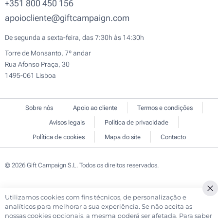
+351 800 450 156
apoiocliente@giftcampaign.com
De segunda a sexta-feira, das 7:30h às 14:30h
Torre de Monsanto, 7º andar
Rua Afonso Praça, 30
1495-061 Lisboa
Sobre nós
Apoio ao cliente
Termos e condições
Avisos legais
Política de privacidade
Política de cookies
Mapa do site
Contacto
© 2026 Gift Campaign S.L. Todos os direitos reservados.
Utilizamos cookies com fins técnicos, de personalização e
Cl
analíticos para melhorar a sua experiência. Se não aceita as
Co
nossas cookies opcionais, a mesma poderá ser afetada. Para saber