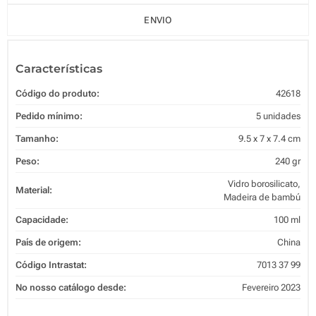
ENVIO
Características
Código do produto:
42618
Pedido mínimo:
5 unidades
Tamanho:
9.5 x 7 x 7.4 cm
Peso:
240 gr
Vidro borosilicato,
Material:
Madeira de bambú
Capacidade:
100 ml
País de origem:
China
Código Intrastat:
7013 37 99
No nosso catálogo desde:
Fevereiro 2023