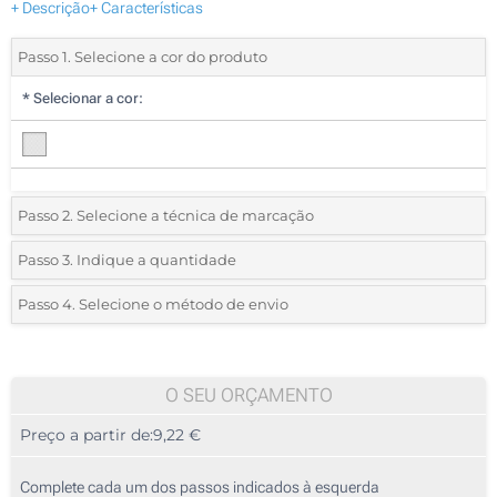
+ Descrição
+ Características
Passo 1. Selecione a cor do produto
*
Selecionar a cor:
Passo 2. Selecione a técnica de marcação
*
Selecione o tipo de marcação e as cores do logotipo:
Passo 3. Indique a quantidade
*
Quantidade mínima:
5
Passo 4. Selecione o método de envio
1 Cor (Na base)
Quantidade
Standard
Preço/Unidade
2 Cores (Na base)
5
O SEU ORÇAMENTO
3 Cores (Na base)
Preço a partir de:
9,22 €
10
4 Cores (Na base)
25
Complete cada um dos passos indicados à esquerda