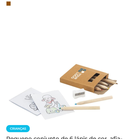
CRIANÇAS
Pequeno conjunto de 6 lápis de cor, afia-