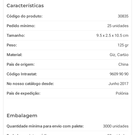
Características
Código do produto:
30835
Pedido mínimo:
25 unidades
Tamanho:
9.5 x 2.5 x 10.5 cm
Peso:
125 gr
Material:
Giz, Cartăo
País de origem:
China
Código Intrastat:
9609 90 90
No nosso catálogo desde:
Junho 2017
País de expedição:
Polónia
Embalagem
Quantidade mínima para envio com palete:
3000 unidades