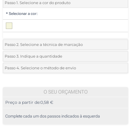
Passo 1. Selecione a cor do produto
*
Selecionar a cor:
Passo 2. Selecione a técnica de marcação
*
Selecione o tipo de marcação e as cores do logotipo:
Passo 3. Indique a quantidade
*
Quantidade mínima:
25
Passo 4. Selecione o método de envio
1 Cor (Na caixa)
Quantidade
Standard
Preço/Unidade
Impressão digital a cores (Na caixa)
25
O SEU ORÇAMENTO
Etiqueta digital a cores (Na caixa)
Preço a partir de:
0,58 €
50
Gota de resina (Na caixa)
125
Complete cada um dos passos indicados à esquerda
Sem impressão
250