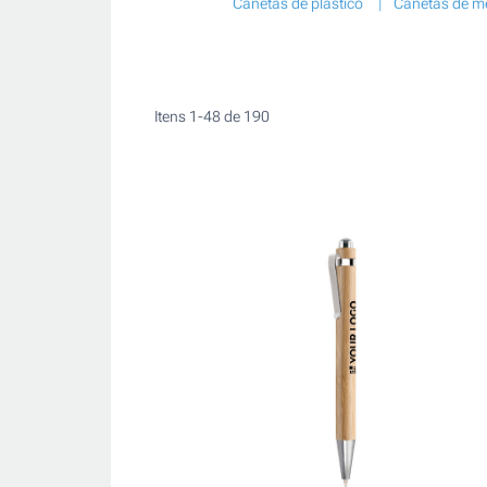
Canetas de plástico
Canetas de m
Itens
1
-
48
de
190