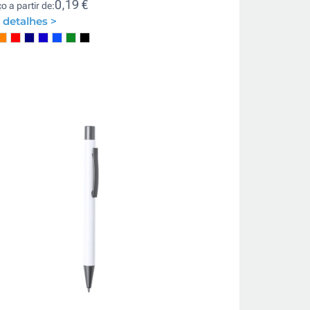
0,19 €
o a partir de:
 detalhes >