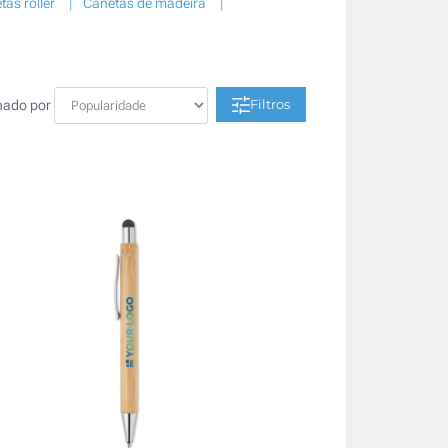
tas roller
Canetas de madeira
Filtros
nado por