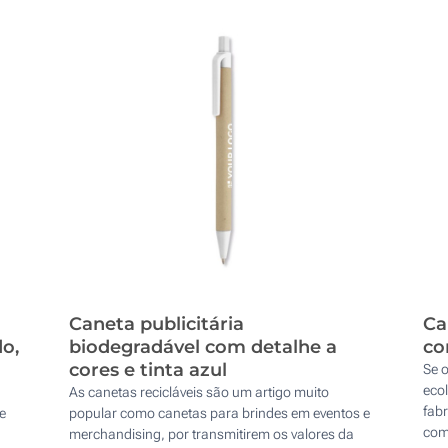
Caneta publicitária
Ca
o,
biodegradável com detalhe a
co
cores e tinta azul
Se 
eco
As canetas recicláveis são um artigo muito
fabr
e
popular como canetas para brindes em eventos e
com 
merchandising, por transmitirem os valores da