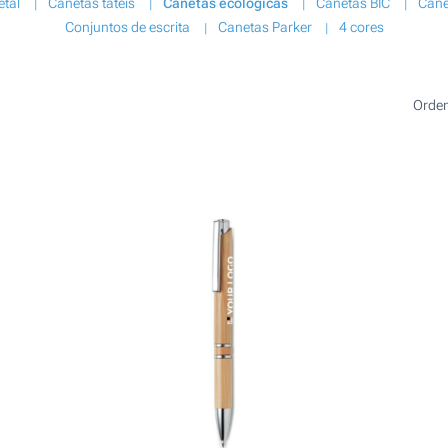
etal
Canetas táteis
Canetas ecológicas
Canetas BIC
Cane
Conjuntos de escrita
Canetas Parker
4 cores
Orde