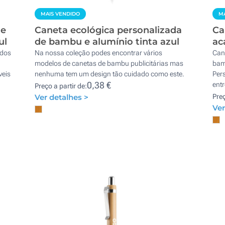
MAIS VENDIDO
MA
 e
Caneta ecológica personalizada
Ca
ul
de bambu e alumínio tinta azul
ac
ados
Na nossa coleção podes encontrar vários
Can
modelos de canetas de bambu publicitárias mas
bam
veis
nenhuma tem um design tão cuidado como este.
Per
0,38 €
entr
Preço a partir de:
Ver detalhes >
Preç
Ver