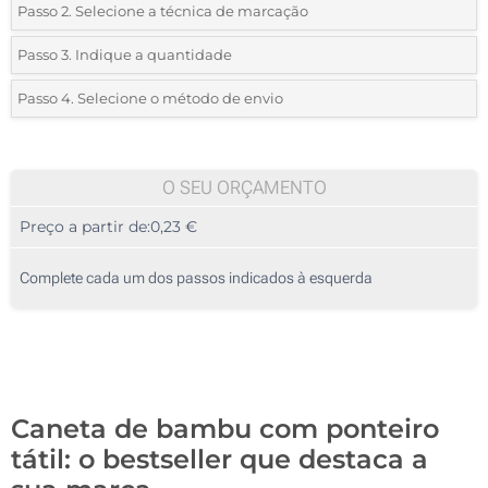
Passo 2. Selecione a técnica de marcação
*
Selecione o tipo de marcação e as cores do logotipo:
Passo 3. Indique a quantidade
*
Quantidade mínima:
50
Passo 4. Selecione o método de envio
1 Cor (Num lado)
Quantidade
Standard
Preço/Unidade
2 Cores (Num lado)
50
O SEU ORÇAMENTO
3 Cores (Num lado)
Preço a partir de:
0,23 €
100
4 Cores (Num lado)
250
Complete cada um dos passos indicados à esquerda
1 Cor (Impressão circular)
500
Gravação a laser (Num lado)
1000
Sem impressão
Atualizar
Outra :
Caneta de bambu com ponteiro
tátil: o bestseller que destaca a