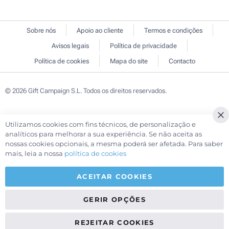
Sobre nós
Apoio ao cliente
Termos e condições
Avisos legais
Política de privacidade
Política de cookies
Mapa do site
Contacto
© 2026 Gift Campaign S.L. Todos os direitos reservados.
Utilizamos cookies com fins técnicos, de personalização e
Cl
analíticos para melhorar a sua experiência. Se não aceita as
Co
nossas cookies opcionais, a mesma poderá ser afetada. Para saber
Ba
mais, leia a nossa
política de cookies
ACEITAR COOKIES
GERIR OPÇÕES
REJEITAR COOKIES