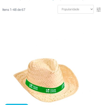
Itens
1
-
48
de
67