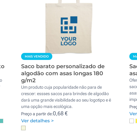
MAIS VENDIDO
MA
to
Saco barato personalizado de
Sa
algodão com asas longas 180
as
g/m2
to
Ofer
r
sac
Um produto cuja popularidade não para de
asa
crescer: essses sacos para brindes de algodão
impr
dará uma grande visibilidade ao seu logotipo e é
uma opção mais ecológica.
Preç
0,68 €
Ver
Preço a partir de:
Ver detalhes >