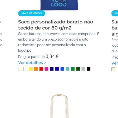
MAIS VENDIDO
MA
o
Saco personalizado barato não
Sa
tecido de cor 80 g/m2
ba
al
ra
Sacos baratos non-woven com asas compridas. E
eu
embora tendo um preço económico é muito
Est
de
resistente e pode ser personalizada com o
log
logotipo.
supe
0,34 €
Preço a partir de:
Preç
Ver detalhes >
Ver