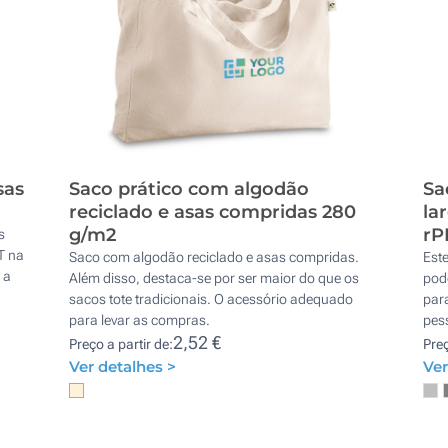
sas
Saco prático com algodão
Sa
reciclado e asas compridas 280
la
g/m2
rP
s
T na
Saco com algodão reciclado e asas compridas.
Est
 a
Além disso, destaca-se por ser maior do que os
pode
sacos tote tradicionais. O acessório adequado
par
para levar as compras.
pess
2,52 €
Preço a partir de:
Preç
Ver detalhes >
Ver