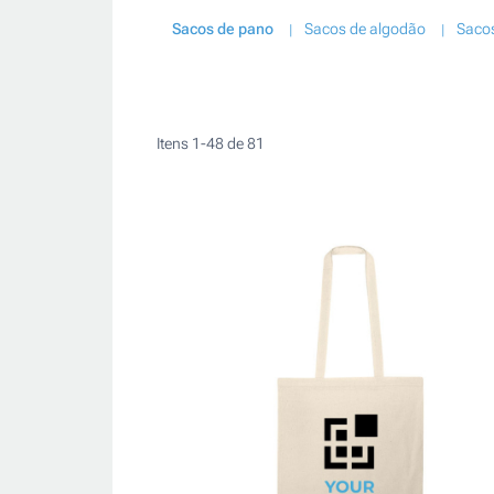
Sacos de pano
Sacos de algodão
Saco
Itens
1
-
48
de
81