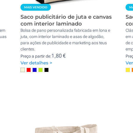
MAIS VENDIDO
MA
m
Saco publicitário de juta e canvas
Sa
com interior laminado
co
gem
Bolsa de pano personalizada fabricada em lona e
Clá
suas
juta, com interior laminado e asas de algodão,
em 
para ações de publicidade e marketing aos teus
de 
clientes.
emp
1,80 €
Preço a partir de:
Preç
Ver detalhes >
Ver