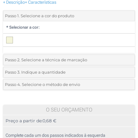
+ Descrição
+ Características
Passo 1. Selecione a cor do produto
*
Selecionar a cor:
Passo 2. Selecione a técnica de marcação
*
Selecione o tipo de marcação e as cores do logotipo:
Passo 3. Indique a quantidade
*
Quantidade mínima:
25
Passo 4. Selecione o método de envio
1 Cor (Num lado)
Quantidade
Standard
Preço/Unidade
2 Cores (Num lado)
25
O SEU ORÇAMENTO
3 Cores (Num lado)
Preço a partir de:
0,68 €
50
4 Cores (Num lado)
125
Complete cada um dos passos indicados à esquerda