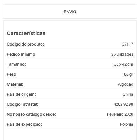
ENVIO
Características
Código do produto:
37117
Pedido mínimo:
25 unidades
Tamanho:
38 x 42 cm
Peso:
86 gr
Material:
Algodão
País de origem:
China
Código Intrastat:
4202 92 98
No nosso catálogo desde:
Fevereiro 2020
País de expedição:
Polónia