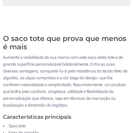
Transferência Refletiva (Num lado)
250
Transferência digital a cores (Num lado)
500
Sem impressão
Atualizar
Outra :
O saco tote que prova que menos
é mais
Aumente a visibilidade da sua marca com este saco estilo tote e de
grande superfície personalizável bilateralmente. Entre as suas
diversas vantagens, conquistá-lo-á pela resistência do tecido feito de
algodão, as alças compridas e a cor bege do design, que lhe
conferem naturalidade e simplicidade. Resumidamente: um produto
que brilha pelo conforto, singeleza, utilidade e flexibilidade de
personalização que oferece, seja em técnicas de marcação ou
localização e dimensão do logótipo.
Características principais
Saco tote
Feita de algodão