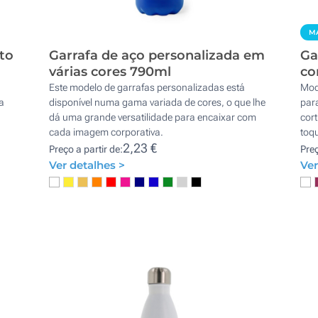
MA
to
Garrafa de aço personalizada em
Ga
várias cores 790ml
co
Este modelo de garrafas personalizadas está
Mod
a
disponível numa gama variada de cores, o que lhe
par
dá uma grande versatilidade para encaixar com
cort
cada imagem corporativa.
toqu
2,23 €
Preço a partir de:
Preç
Ver detalhes >
Ver