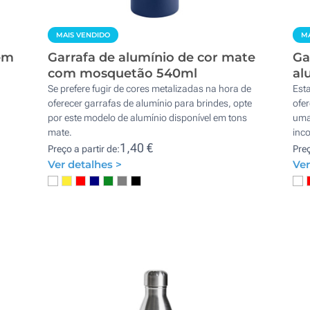
MAIS VENDIDO
MA
em
Garrafa de alumínio de cor mate
Ga
com mosquetão 540ml
al
Se prefere fugir de cores metalizadas na hora de
Est
,
oferecer garrafas de alumínio para brindes, opte
ofer
por este modelo de alumínio disponível em tons
uma
mate.
inc
1,40 €
Preço a partir de:
Preç
Ver detalhes >
Ver