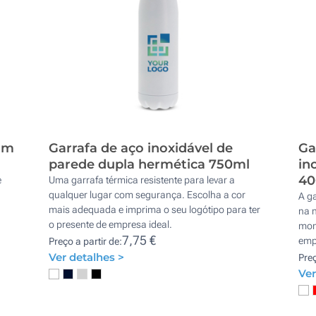
om
Garrafa de aço inoxidável de
Ga
parede dupla hermética 750ml
in
40
e
Uma garrafa térmica resistente para levar a
qualquer lugar com segurança. Escolha a cor
A ga
mais adequada e imprima o seu logótipo para ter
na n
o presente de empresa ideal.
mon
7,75 €
emp
Preço a partir de:
Ver detalhes >
Preç
Ver