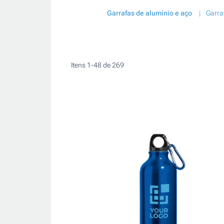
Garrafas de alumínio e aço
Garra
Itens
1
-
48
de
269