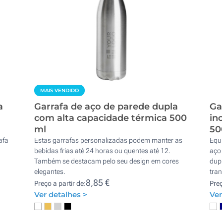
MAIS VENDIDO
a
Garrafa de aço de parede dupla
Ga
com alta capacidade térmica 500
in
ml
50
afa
Estas garrafas personalizadas podem manter as
Equ
bebidas frias até 24 horas ou quentes até 12.
aço 
Também se destacam pelo seu design em cores
dup
elegantes.
tran
8,85 €
Preço a partir de:
Preç
Ver detalhes >
Ver