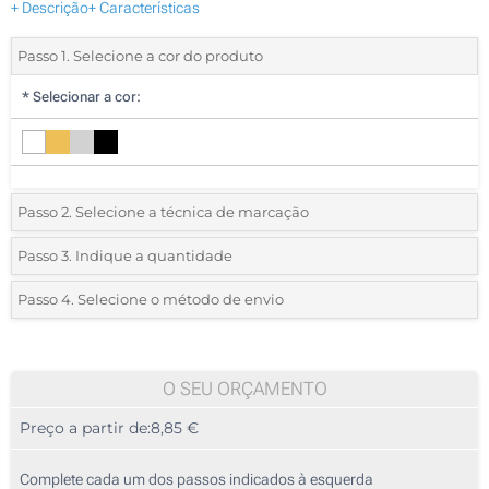
+ Descrição
+ Características
Passo 1. Selecione a cor do produto
*
Selecionar a cor:
Passo 2. Selecione a técnica de marcação
*
Selecione o tipo de marcação e as cores do logotipo:
Passo 3. Indique a quantidade
*
Quantidade mínima:
5
Passo 4. Selecione o método de envio
Impressão digital a cores (Impressão circular)
Quantidade
Standard
Preço/Unidade
Gravação a laser (Num lado)
5
O SEU ORÇAMENTO
Sem impressão
Preço a partir de:
8,85 €
10
25
Complete cada um dos passos indicados à esquerda