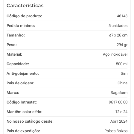
Características
Código do produto:
46143
Pedido mínimo:
5 unidades
Tamanho:
ø7 x 26 cm
Peso:
294 gr
Material:
Aço Inoxidável
Capacidade:
500 ml
Anti-gotejamento:
Sim
País de origem:
China
Marca:
Sagaform
Código Intrastat:
9617 00 00
Mantêm calor e frio:
12 e 24
No nosso catálogo desde:
Abril 2024
País de expedição:
Países Baixos