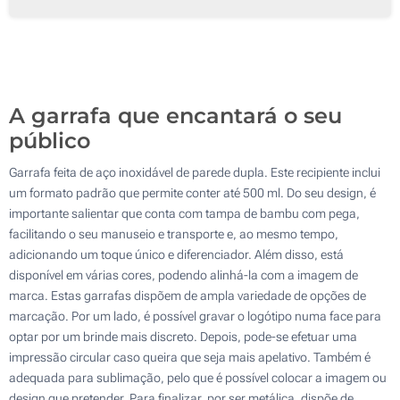
Impressão digital a cores (Impressão circular)
100
Gravação a laser circular (Impressão circular)
200
Sem impressão
Atualizar
Outra :
A garrafa que encantará o seu
público
Garrafa feita de aço inoxidável de parede dupla. Este recipiente inclui
um formato padrão que permite conter até 500 ml. Do seu design, é
importante salientar que conta com tampa de bambu com pega,
facilitando o seu manuseio e transporte e, ao mesmo tempo,
adicionando um toque único e diferenciador. Além disso, está
disponível em várias cores, podendo alinhá-la com a imagem de
marca. Estas garrafas dispõem de ampla variedade de opções de
marcação. Por um lado, é possível gravar o logótipo numa face para
optar por um brinde mais discreto. Depois, pode-se efetuar uma
impressão circular caso queira que seja mais apelativo. Também é
adequada para sublimação, pelo que é possível colocar a imagem ou
design que pretender. Para finalizar, por ser metálica, dispõe de