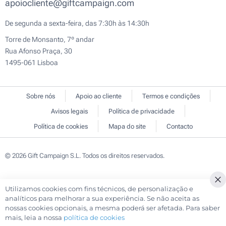
apoiocliente@giftcampaign.com
De segunda a sexta-feira, das 7:30h às 14:30h
Torre de Monsanto, 7º andar
Rua Afonso Praça, 30
1495-061 Lisboa
Sobre nós
Apoio ao cliente
Termos e condições
Avisos legais
Política de privacidade
Política de cookies
Mapa do site
Contacto
© 2026 Gift Campaign S.L. Todos os direitos reservados.
Utilizamos cookies com fins técnicos, de personalização e
Cl
analíticos para melhorar a sua experiência. Se não aceita as
Co
nossas cookies opcionais, a mesma poderá ser afetada. Para saber
Ba
mais, leia a nossa
política de cookies