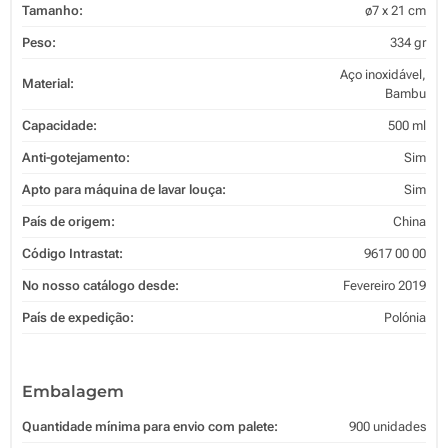
Tamanho:
ø7 x 21 cm
Peso:
334 gr
Aço inoxidável,
Material:
Bambu
Capacidade:
500 ml
Anti-gotejamento:
Sim
Apto para máquina de lavar louça:
Sim
País de origem:
China
Código Intrastat:
9617 00 00
No nosso catálogo desde:
Fevereiro 2019
País de expedição:
Polónia
Embalagem
Quantidade mínima para envio com palete:
900 unidades