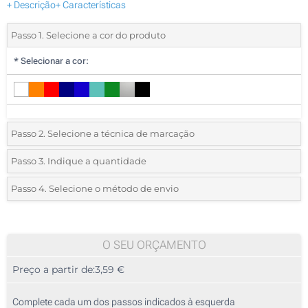
+ Descrição
+ Características
Passo 1. Selecione a cor do produto
*
Selecionar a cor:
Passo 2. Selecione a técnica de marcação
*
Selecione o tipo de marcação e as cores do logotipo:
Passo 3. Indique a quantidade
*
Quantidade mínima:
10
Passo 4. Selecione o método de envio
1 Cor (Num lado)
Quantidade
Standard
Preço/Unidade
2 Cores (Num lado)
10
O SEU ORÇAMENTO
3 Cores (Num lado)
Preço a partir de:
3,59 €
20
4 Cores (Num lado)
50
Complete cada um dos passos indicados à esquerda