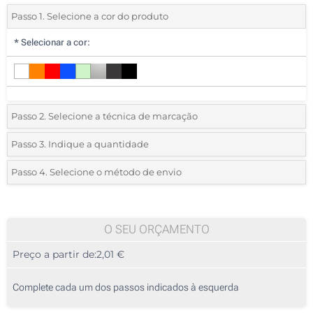
Passo 1. Selecione a cor do produto
*
Selecionar a cor:
Passo 2. Selecione a técnica de marcação
*
Selecione o tipo de marcação e as cores do logotipo:
Passo 3. Indique a quantidade
*
Quantidade mínima:
25
Passo 4. Selecione o método de envio
1 Cor (Impressão circular)
Quantidade
Standard
Preço/Unidade
A cores (Impressão circular)
25
O SEU ORÇAMENTO
Gravação a laser circular (Impressão circular)
Preço a partir de:
2,01 €
50
Gravação a laser (Impressão circular)
125
Complete cada um dos passos indicados à esquerda
Gravação a laser (Na tampa)
250