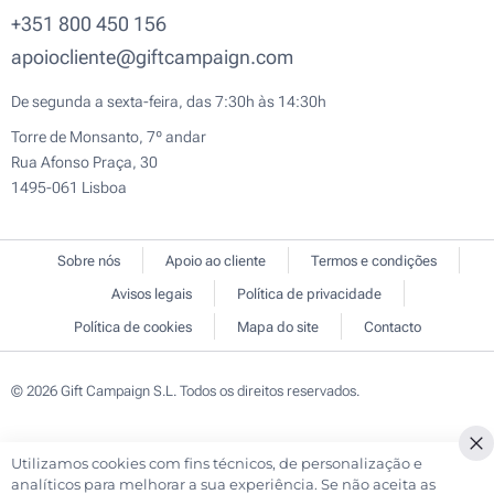
+351 800 450 156
apoiocliente@giftcampaign.com
De segunda a sexta-feira, das 7:30h às 14:30h
Torre de Monsanto, 7º andar
Rua Afonso Praça, 30
1495-061 Lisboa
Sobre nós
Apoio ao cliente
Termos e condições
Avisos legais
Política de privacidade
Política de cookies
Mapa do site
Contacto
© 2026 Gift Campaign S.L. Todos os direitos reservados.
Utilizamos cookies com fins técnicos, de personalização e
Cl
analíticos para melhorar a sua experiência. Se não aceita as
Co