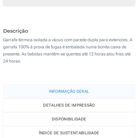
Gravação a laser (Num lado)
100
Sem impressão
200
Descrição
Atualizar
Outra :
Garrafa térmica isolada a vácuo com parede dupla para exteriores. A
garrafa 100% à prova de fugas é embalada numa bonita caixa de
presente. As bebidas mantêm-se quentes até 12 horas e/ou frias até
24 horas.
INFORMAÇÃO GERAL
DETALHES DE IMPRESSÃO
DISPONIBILIDADE
ÍNDICE DE SUSTENTABILIDADE