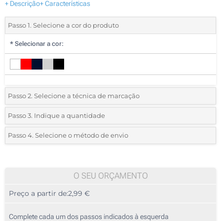
+ Descrição
+ Características
Passo 1. Selecione a cor do produto
*
Selecionar a cor:
Passo 2. Selecione a técnica de marcação
*
Selecione o tipo de marcação e as cores do logotipo:
Passo 3. Indique a quantidade
*
Quantidade mínima:
10
Passo 4. Selecione o método de envio
1 Cor (Impressão circular)
Quantidade
Standard
Preço/Unidade
2 Cores (Impressão circular)
10
O SEU ORÇAMENTO
3 Cores (Impressão circular)
Preço a partir de:
2,99 €
20
4 Cores (Impressão circular)
50
Complete cada um dos passos indicados à esquerda