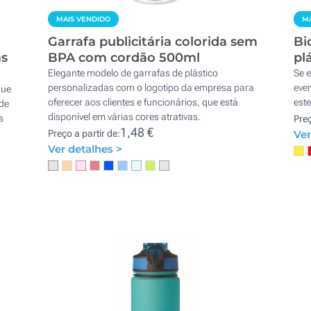
MAIS VENDIDO
MA
Garrafa publicitária colorida sem
Bi
as
BPA com cordão 500ml
pl
Elegante modelo de garrafas de plástico
Se e
personalizadas com o logotipo da empresa para
even
que
oferecer aos clientes e funcionários, que está
este
 de
disponível em várias cores atrativas.
s
Preç
1,48 €
Preço a partir de:
Ver
Ver detalhes >