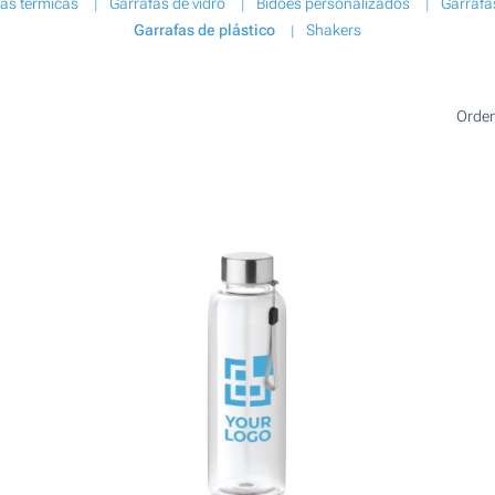
as térmicas
Garrafas de vidro
Bidões personalizados
Garrafa
Garrafas de plástico
Shakers
Orde