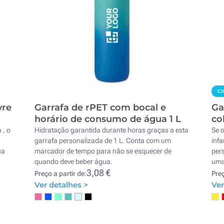
CR
vre
Garrafa de rPET com bocal e
Ga
horário de consumo de água 1 L
co
 , o
Hidratação garantida durante horas graças a esta
Se o
garrafa personalizada de 1 L. Conta com um
infa
ua
marcador de tempo para não se esquecer de
per
quando deve beber água.
uma
3,08 €
Preço a partir de:
Preç
Ver detalhes >
Ver