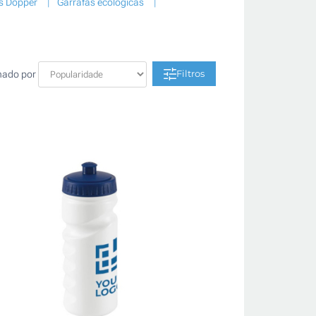
s Dopper
Garrafas ecológicas
Filtros
nado por