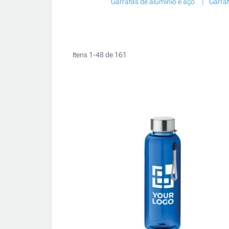
Garrafas de alumínio e aço
Garraf
Itens
1
-
48
de
161