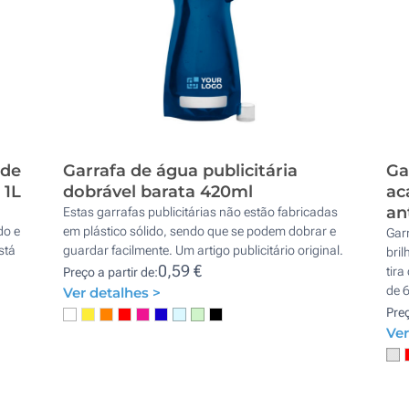
ade
Garrafa de água publicitária
Ga
 1L
dobrável barata 420ml
ac
an
Estas garrafas publicitárias não estão fabricadas
do e
em plástico sólido, sendo que se podem dobrar e
Gar
stá
guardar facilmente. Um artigo publicitário original.
bri
0,59 €
tira
Preço a partir de:
de 
Ver detalhes >
Preç
Ver