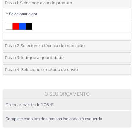
Passo 1. Selecione a cor do produto
*
Selecionar a cor:
Passo 2. Selecione a técnica de marcação
*
Selecione o tipo de marcação e as cores do logotipo:
Passo 3. Indique a quantidade
*
Quantidade mínima:
25
Passo 4. Selecione o método de envio
1 Cor (Impressão circular)
Quantidade
Standard
Preço/Unidade
Sem impressão
25
O SEU ORÇAMENTO
Preço a partir de:
1,06 €
50
125
Complete cada um dos passos indicados à esquerda
250