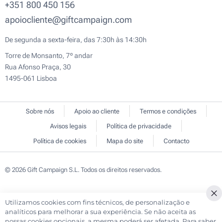
+351 800 450 156
apoiocliente@giftcampaign.com
De segunda a sexta-feira, das 7:30h às 14:30h
Torre de Monsanto, 7º andar
Rua Afonso Praça, 30
1495-061 Lisboa
Sobre nós
Apoio ao cliente
Termos e condições
Avisos legais
Política de privacidade
Política de cookies
Mapa do site
Contacto
© 2026 Gift Campaign S.L. Todos os direitos reservados.
Utilizamos cookies com fins técnicos, de personalização e
Cl
analíticos para melhorar a sua experiência. Se não aceita as
Co
nossas cookies opcionais, a mesma poderá ser afetada. Para saber