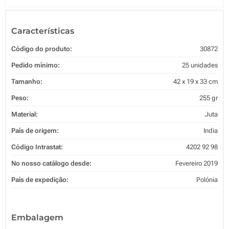
Características
Código do produto:
30872
Pedido mínimo:
25 unidades
Tamanho:
42 x 19 x 33 cm
Peso:
255 gr
Material:
Juta
País de origem:
India
Código Intrastat:
4202 92 98
No nosso catálogo desde:
Fevereiro 2019
País de expedição:
Polónia
Embalagem