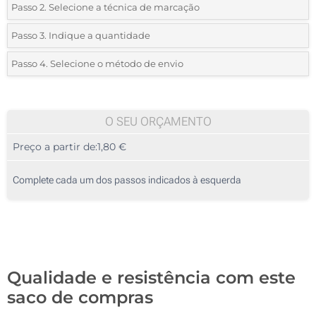
Passo 2. Selecione a técnica de marcação
*
Selecione o tipo de marcação e as cores do logotipo:
Passo 3. Indique a quantidade
*
Quantidade mínima:
25
Passo 4. Selecione o método de envio
1 Cor (Num lado)
Quantidade
Standard
Preço/Unidade
2 Cores (Num lado)
25
O SEU ORÇAMENTO
3 Cores (Num lado)
Preço a partir de:
1,80 €
50
4 Cores (Num lado)
125
Complete cada um dos passos indicados à esquerda
Transferência digital a cores (Num lado)
250
Sem impressão
500
Atualizar
Outra :
Qualidade e resistência com este
saco de compras