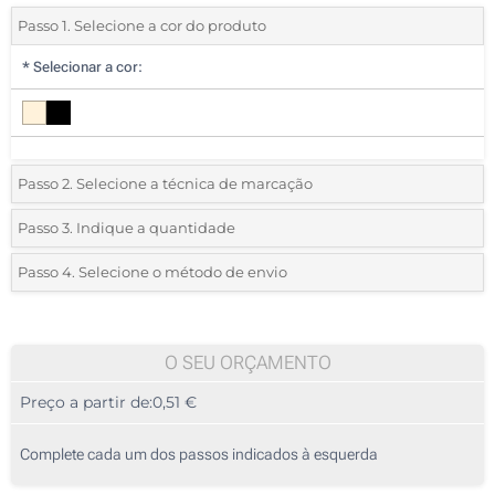
Passo 1. Selecione a cor do produto
*
Selecionar a cor:
Passo 2. Selecione a técnica de marcação
*
Selecione o tipo de marcação e as cores do logotipo:
Passo 3. Indique a quantidade
*
Quantidade mínima:
25
Passo 4. Selecione o método de envio
1 Cor (Num lado)
Quantidade
Standard
Preço/Unidade
2 Cores (Num lado)
25
O SEU ORÇAMENTO
Transferência digital a cores (Num lado)
Preço a partir de:
0,51 €
50
Sem impressão
125
Complete cada um dos passos indicados à esquerda
250