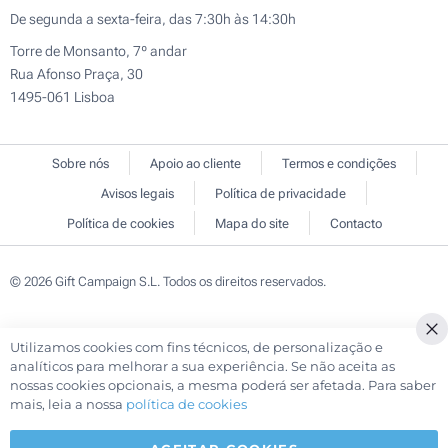
De segunda a sexta-feira, das 7:30h às 14:30h
Torre de Monsanto, 7º andar
Rua Afonso Praça, 30
1495-061 Lisboa
Sobre nós
Apoio ao cliente
Termos e condições
Avisos legais
Política de privacidade
Política de cookies
Mapa do site
Contacto
© 2026 Gift Campaign S.L. Todos os direitos reservados.
Utilizamos cookies com fins técnicos, de personalização e
Cl
analíticos para melhorar a sua experiência. Se não aceita as
Co
nossas cookies opcionais, a mesma poderá ser afetada. Para saber
Ba
mais, leia a nossa
política de cookies