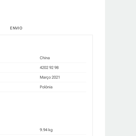
ENVIO
China
4202 92 98
Março 2021
Polónia
9.94 kg