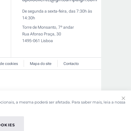
De segunda a sexta-feira, das 7:30h às
14:30h
Torre de Monsanto, 7º andar
Rua Afonso Praça, 30
1495-061 Lisboa
 de cookies
Mapa do site
Contacto
pcionais, a mesma poderá ser afetada. Para saber mais, leia a nossa
Clo
Coo
Bar
OOKIES