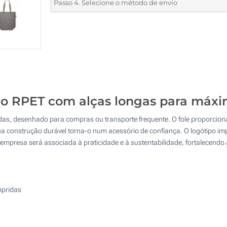
*
Quantidade mínima:
10
Passo 4. Selecione o método de envio
1 Cor (Num lado)
Quantidade
Standard
Preço/Unidade
2 Cores (Num lado)
10
3 Cores (Num lado)
20
4 Cores (Num lado)
50
Transferência digital a cores (Num lado)
ro RPET com alças longas para máxi
100
das, desenhado para compras ou transporte frequente. O fole proporcion
Impressão em relevo (Num lado)
200
sua construção durável torna-o num acessório de confiança. O logótipo im
empresa será associada à praticidade e à sustentabilidade, fortalecendo
Sem impressão
Atualizar
Outra :
mpridas