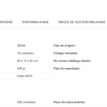
PRESSÃO
DISPONIBILIDADE
ÍNDICE DE SUSTENTABILIDADE
38456
País de origem:
10 unidades
Código Intrastat:
40 x 15 x 42 cm
No nosso catálogo desde:
208 gr
País de expedição:
Feltro RPET
300 unidades
Peso da caixa exterior: