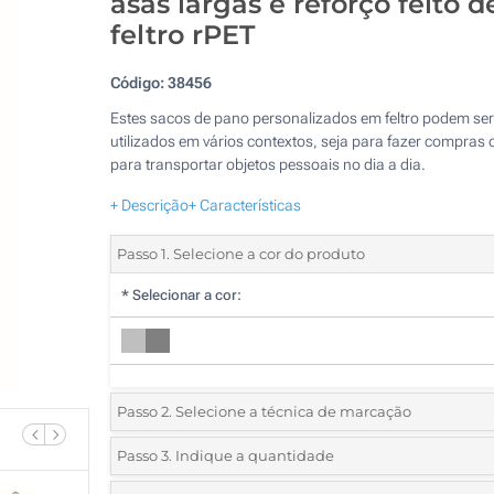
asas largas e reforço feito d
feltro rPET
Código:
38456
Estes sacos de pano personalizados em feltro podem ser
utilizados em vários contextos, seja para fazer compras 
para transportar objetos pessoais no dia a dia.
+ Descrição
+ Características
Passo 1. Selecione a cor do produto
*
Selecionar a cor:
Passo 2. Selecione a técnica de marcação
*
Selecione o tipo de marcação e as cores do logotipo:
Passo 3. Indique a quantidade