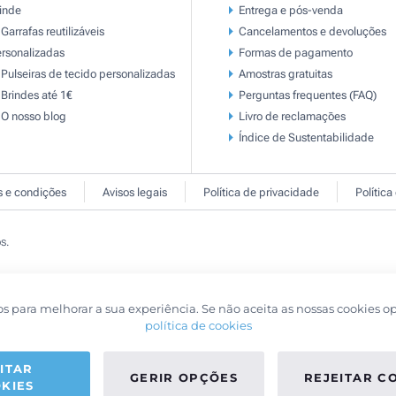
inde
Entrega e pós-venda
Garrafas reutilizáveis
Cancelamentos e devoluções
rsonalizadas
Formas de pagamento
Pulseiras de tecido personalizadas
Amostras gratuitas
Brindes até 1€
Perguntas frequentes (FAQ)
O nosso blog
Livro de reclamaçōes
Índice de Sustentabilidade
 e condições
Avisos legais
Política de privacidade
Política
s.
os para melhorar a sua experiência. Se não aceita as nossas cookies o
política de cookies
ITAR
GERIR OPÇÕES
REJEITAR C
KIES