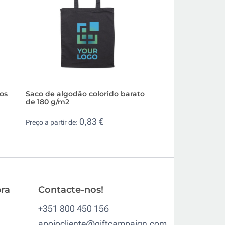
os
Saco de algodão colorido barato
Saco barato perso
de 180 g/m2
algodão com asas
g/m2
0,83 €
Preço a partir de:
0,6
Preço a partir de:
ra
Contacte-nos!
+351 800 450 156
apoiocliente@giftcampaign.com