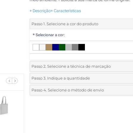
+ Descrição
+ Características
Passo 1. Selecione a cor do produto
*
Selecionar a cor:
Passo 2. Selecione a técnica de marcação
*
Selecione o tipo de marcação e as cores do logotipo:
Passo 3. Indique a quantidade
*
Quantidade mínima:
10
Passo 4. Selecione o método de envio
1 Cor (Num lado)
Quantidade
Standard
Preço/Unidade
2 Cores (Num lado)
10
3 Cores (Num lado)
20
4 Cores (Num lado)