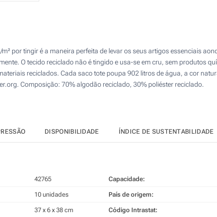
50
Transferência digital a cores (Num lado)
100
Bordado (Num lado)
200
² por tingir é a maneira perfeita de levar os seus artigos essenciais ao
iamente. O tecido reciclado não é tingido e usa-se em cru, sem produtos
Sem impressão
Atualizar
Outra :
teriais reciclados. Cada saco tote poupa 902 litros de água, a cor natura
r.org. Composição: 70% algodão reciclado, 30% poliéster reciclado.
PRESSÃO
DISPONIBILIDADE
ÍNDICE DE SUSTENTABILIDADE
42765
Capacidade:
10 unidades
País de origem:
37 x 6 x 38 cm
Código Intrastat: