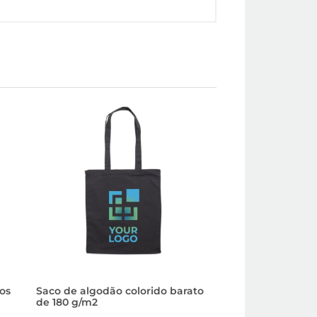
os
Saco de algodão colorido barato
Saco barato perso
de 180 g/m2
algodão com asas
g/m2