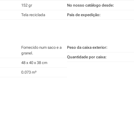
152 gr
No nosso catálogo desde:
Tela reciclada
País de expedição:
Fornecido num saco e a
Peso da caixa exterior:
granel.
Quantidade por caixa:
48 x 40 x 38 cm
0.073 m³