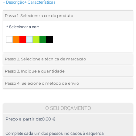
+ Descrição
+ Características
Passo 1. Selecione a cor do produto
*
Selecionar a cor:
Passo 2. Selecione a técnica de marcação
*
Selecione o tipo de marcação e as cores do logotipo:
Passo 3. Indique a quantidade
*
Quantidade mínima:
25
Passo 4. Selecione o método de envio
1 Cor (Num lado)
Quantidade
Standard
Preço/Unidade
2 Cores (Num lado)
25
O SEU ORÇAMENTO
3 Cores (Num lado)
Preço a partir de:
0,60 €
50
4 Cores (Num lado)
125
Complete cada um dos passos indicados à esquerda