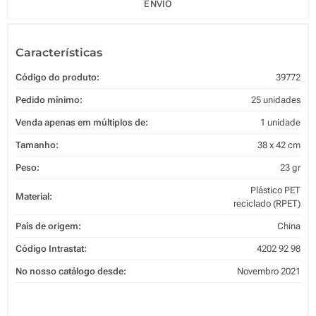
ENVIO
Características
Código do produto:
39772
Pedido mínimo:
25 unidades
Venda apenas em múltiplos de:
1 unidade
Tamanho:
38 x 42 cm
Peso:
23 gr
Plástico PET
Material:
reciclado (RPET)
País de origem:
China
Código Intrastat:
4202 92 98
No nosso catálogo desde:
Novembro 2021