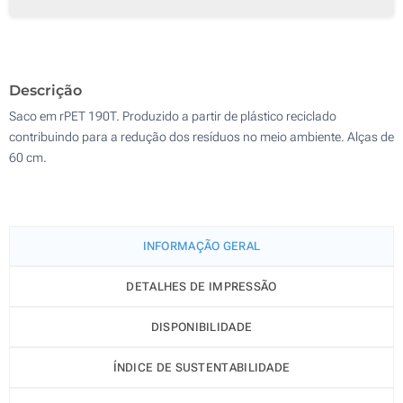
Transferência digital a cores (Num lado)
250
Sem impressão
500
Descrição
Atualizar
Outra :
Saco em rPET 190T. Produzido a partir de plástico reciclado
contribuindo para a redução dos resíduos no meio ambiente. Alças de
60 cm.
INFORMAÇÃO GERAL
DETALHES DE IMPRESSÃO
DISPONIBILIDADE
ÍNDICE DE SUSTENTABILIDADE