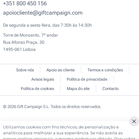
+351 800 450 156
apoiocliente@giftcampaign.com
De segunda a sexta-feira, das 7:30h às 14:30h
Torre de Monsanto, 7º andar
Rua Afonso Praça, 30
1495-061 Lisboa
Sobre nós
Apoio ao cliente
Termos e condições
Avisos legais
Política de privacidade
Política de cookies
Mapa do site
Contacto
© 2026 Gift Campaign S.L. Todos os direitos reservados.
Utilizamos cookies com fins técnicos, de personalização e
Cl
analíticos para melhorar a sua experiência. Se não aceita as
Co
nossas cookies opcionais, a mesma poderá ser afetada. Para saber