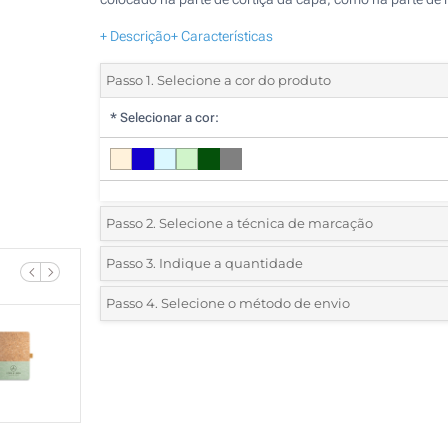
+ Descrição
+ Características
Passo 1. Selecione a cor do produto
*
Selecionar a cor:
Passo 2. Selecione a técnica de marcação
*
Selecione o tipo de marcação e as cores do logotipo:
Passo 3. Indique a quantidade
*
Quantidade mínima:
10
Passo 4. Selecione o método de envio
1 Cor (Num lado)
Quantidade
Standard
Preço/Unidade
2 Cores (Num lado)
10
3 Cores (Num lado)
20
4 Cores (Num lado)