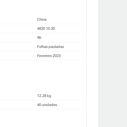
China
4820 10 30
96
Folhas pautadas
Fevereiro 2023
12.28 kg
40 unidades