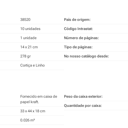
38520
País de origem:
10 unidades
Código Intrastat:
1 unidade
Número de páginas:
14 x 21 cm
Tipo de páginas:
278 gr
No nosso catálogo desde:
Cortiça e Linho
Fornecido em caixa de
Peso da caixa exterior:
papel kraft.
Quantidade por caixa:
33 x 44 x 18 cm
0.026 m³