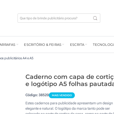
GARRAFAS
ESCRITÓRIO & FEIRAS
ESCRITA
TECNOLOGI
os publicitários A4 e A5
Caderno com capa de corti
e logótipo A5 folhas pautad
Código:
38520
MAIS VENDIDO
Estes cadernos para publicidade apresentam um design
elegante e natural. O logótipo da marca tanto pode ser
colocado na parte de cortiça da capa, como na parte de l