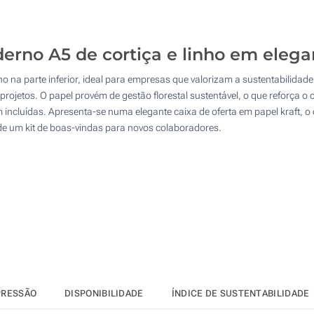
50
Transferência digital a cores (Num lado)
100
rno A5 de cortiça e linho em elegan
Gravação a laser (Num lado)
200
nho na parte inferior, ideal para empresas que valorizam a sustentabilidad
Sem impressão
Atualizar
Outra :
projetos. O papel provém de gestão florestal sustentável, o que reforça
incluídas. Apresenta-se numa elegante caixa de oferta em papel kraft, o q
de um kit de boas-vindas para novos colaboradores.
PRESSÃO
DISPONIBILIDADE
ÍNDICE DE SUSTENTABILIDADE