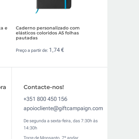
ta e
Caderno personalizado com
Caderno ecológic
elásticos coloridos A5 folhas
com bolso A5 fol
pautadas
0,5
Preço a partir de:
1,74 €
Preço a partir de:
ra
Contacte-nos!
+351 800 450 156
apoiocliente@giftcampaign.com
De segunda a sexta-feira, das 7:30h às
14:30h
Torre de Monsanto, 7º andar