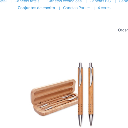
etal
Canetas táteis
Canetas ecológicas
Canetas BIC
Canet
Conjuntos de escrita
Canetas Parker
4 cores
Orde