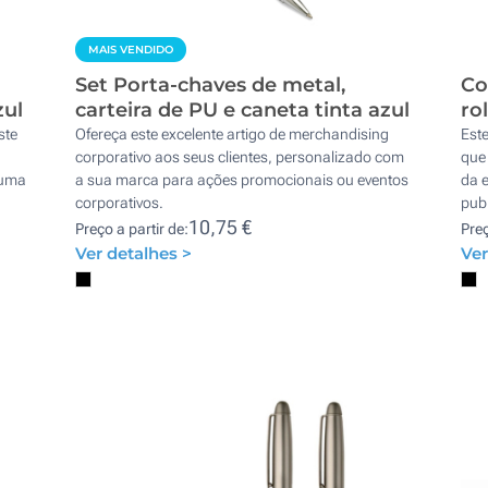
MAIS VENDIDO
Set Porta-chaves de metal,
Co
zul
carteira de PU e caneta tinta azul
ro
ste
Ofereça este excelente artigo de merchandising
Este
corporativo aos seus clientes, personalizado com
que
numa
a sua marca para ações promocionais ou eventos
da 
corporativos.
publ
10,75 €
Preço a partir de:
Preç
Ver detalhes >
Ver