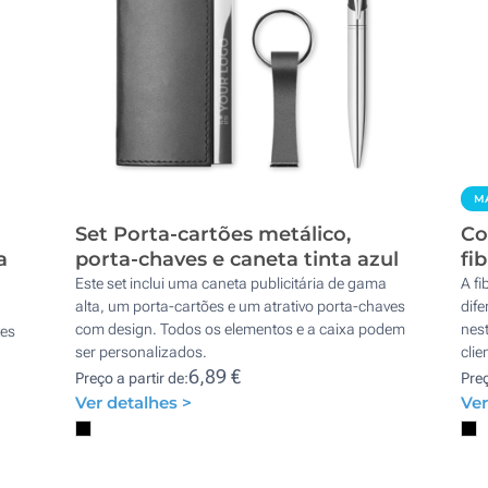
MA
Set Porta-cartões metálico,
Co
a
porta-chaves e caneta tinta azul
fi
Este set inclui uma caneta publicitária de gama
A fi
alta, um porta-cartões e um atrativo porta-chaves
dife
com design. Todos os elementos e a caixa podem
nes
tes
ser personalizados.
clie
6,89 €
Preço a partir de:
Preç
Ver detalhes >
Ver