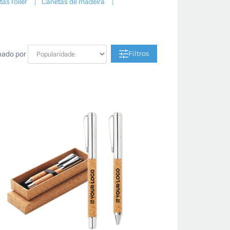
as roller
Canetas de madeira
Filtros
nado por