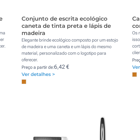
e
Conjunto de escrita ecológico
Ca
caneta de tinta preta e lápis de
co
madeira
uma
Os m
er
iss
Elegante brinde ecológico composto por um estojo
er.
cort
de madeira e uma caneta e um lápis do mesmo
clie
material, personalizado com o logotipo para
oferecer.
Preç
6,42 €
Ver
Preço a partir de:
Ver detalhes >