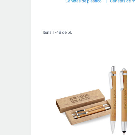
Canetas de plástico
Canetas de m
Itens
1
-
48
de
50