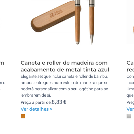
om
Caneta e roller de madeira com
Ca
acabamento de metal tinta azul
re
Elegante set que inclui caneta e roller de bambu,
Conj
m o
ambos entregues num estojo de madeira que se
inox
.
poderá personalizar com o seu logótipo para se
Uma
lembrarem de si.
que 
8,83 €
Preço a partir de:
Preç
Ver detalhes >
Ver