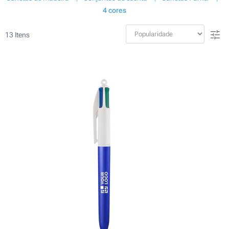
4 cores
13
Itens