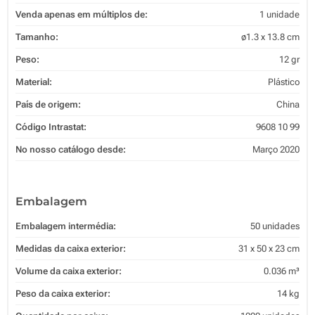
Venda apenas em múltiplos de:
1 unidade
Tamanho:
ø1.3 x 13.8 cm
Peso:
12 gr
Material:
Plástico
País de origem:
China
Código Intrastat:
9608 10 99
No nosso catálogo desde:
Março 2020
Embalagem
Embalagem intermédia:
50 unidades
Medidas da caixa exterior:
31 x 50 x 23 cm
Volume da caixa exterior:
0.036 m³
Peso da caixa exterior:
14 kg