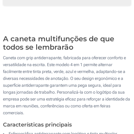
Impressão digital a cores (No corpo)
500
Sem impressão
1000
Atualizar
Outra :
A caneta multifunções de que
todos se lembrarão
Caneta com grip antiderrapante, fabricada para oferecer conforto e
versatilidade na escrita. Este modelo 4 em 1 permite alternar
facilmente entre tinta preta, verde, azul e vermelha, adaptando-se a
diversas necessidades de anotação. O seu design ergonómico e a
superfície antiderrapante garantem uma pega segura, ideal para
longas jornadas de trabalho. Personalizá-la com o logótipo da sua
empresa pode ser uma estratégia eficaz para reforçar a identidade da
marca em reuniões, conferências ou como oferta em feiras
comerciais.
Características principais
Esferográfica antiderrapante com logótipo e tinta multicolor