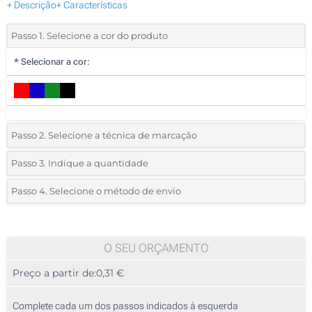
+ Descrição
+ Características
Passo 1. Selecione a cor do produto
*
Selecionar a cor:
Passo 2. Selecione a técnica de marcação
*
Selecione o tipo de marcação e as cores do logotipo:
Passo 3. Indique a quantidade
*
Quantidade mínima:
50
Passo 4. Selecione o método de envio
1 Cor (No corpo)
Quantidade
Standard
Preço/Unidade
2 Cores (No corpo)
50
O SEU ORÇAMENTO
3 Cores (No corpo)
Preço a partir de:
0,31 €
100
4 Cores (No corpo)
250
Complete cada um dos passos indicados à esquerda