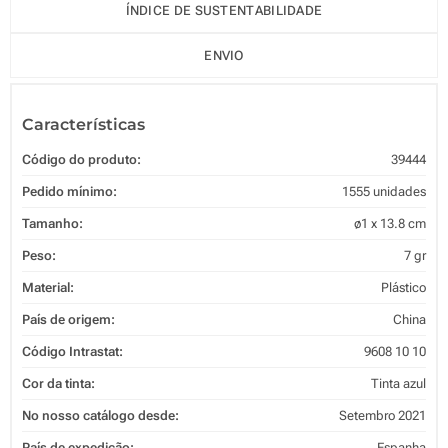
ÍNDICE DE SUSTENTABILIDADE
ENVIO
Características
Código do produto:
39444
Pedido mínimo:
1555 unidades
Tamanho:
ø1 x 13.8 cm
Peso:
7 gr
Material:
Plástico
País de origem:
China
Código Intrastat:
9608 10 10
Cor da tinta:
Tinta azul
No nosso catálogo desde:
Setembro 2021
País de expedição:
Espanha