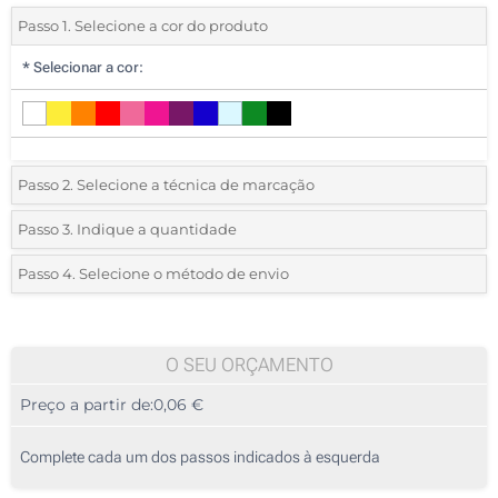
Passo 1. Selecione a cor do produto
*
Selecionar a cor:
Passo 2. Selecione a técnica de marcação
*
Selecione o tipo de marcação e as cores do logotipo:
Passo 3. Indique a quantidade
*
Quantidade mínima:
1555
Passo 4. Selecione o método de envio
1 Cor (No corpo)
Quantidade
Standard
Preço/Unidade
2 Cores (No corpo)
1555
O SEU ORÇAMENTO
3 Cores (No corpo)
Preço a partir de:
0,06 €
3110
4 Cores (No corpo)
7775
Complete cada um dos passos indicados à esquerda
Sem impressão
15550