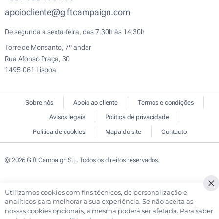
apoiocliente@giftcampaign.com
De segunda a sexta-feira, das 7:30h às 14:30h
Torre de Monsanto, 7º andar
Rua Afonso Praça, 30
1495-061 Lisboa
Sobre nós
Apoio ao cliente
Termos e condições
Avisos legais
Política de privacidade
Política de cookies
Mapa do site
Contacto
© 2026 Gift Campaign S.L. Todos os direitos reservados.
Utilizamos cookies com fins técnicos, de personalização e
Cl
analíticos para melhorar a sua experiência. Se não aceita as
Co
nossas cookies opcionais, a mesma poderá ser afetada. Para saber
Ba