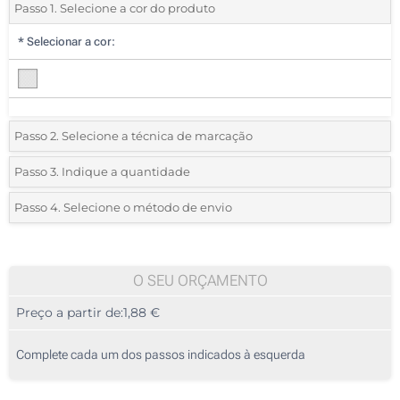
Passo 1. Selecione a cor do produto
*
Selecionar a cor:
Passo 2. Selecione a técnica de marcação
*
Selecione o tipo de marcação e as cores do logotipo:
Passo 3. Indique a quantidade
*
Quantidade mínima:
35
Passo 4. Selecione o método de envio
1 Cor (Na manga)
Quantidade
Standard
Preço/Unidade
1 Cor (Impressão circular)
35
O SEU ORÇAMENTO
2 Cores (Na manga)
Preço a partir de:
1,88 €
70
3 Cores (Na manga)
175
Complete cada um dos passos indicados à esquerda
4 Cores (Na manga)
350