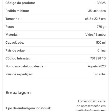
Código do produto:
38025
Pedido mínimo:
35 unidades
Tamanho:
ø6.3 x 22.5 cm
Peso:
270 gr
Material:
Vidro / Bambu
Capacidade:
500 ml
País de origem:
China
Código Intrastat:
7013 91 10
No nosso catálogo desde:
Agosto 2020
País de expedição:
Espanha
Embalagem
Fornecido em caixa
de apresentação em
Tipo de embalagem individual:
cartão kraft com uma