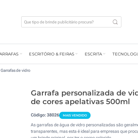
GARRAFAS
ESCRITÓRIO & FEIRAS
ESCRITA
TECNOLOGI
Garrafas de vidro
Garrafa personalizada de vi
de cores apelativas 500ml
Código:
38026
MAIS VENDIDO
As garrafas de água de vidro personalizadas são geralm
transparentes, mas esta é ideal para empresas que pro
um brinde original, por ter o corpo colorido.