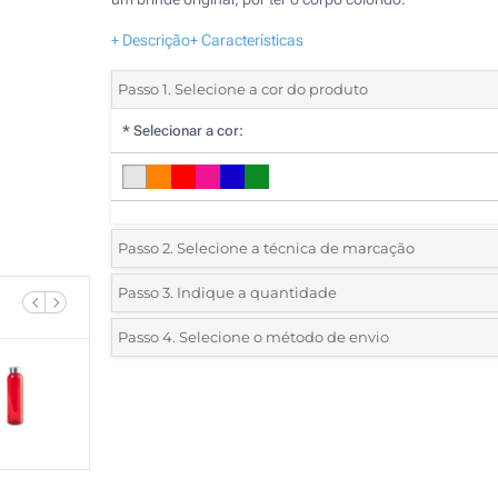
+ Descrição
+ Características
Passo 1. Selecione a cor do produto
*
Selecionar a cor:
Passo 2. Selecione a técnica de marcação
*
Selecione o tipo de marcação e as cores do logotipo:
Passo 3. Indique a quantidade
*
Quantidade mínima:
75
Passo 4. Selecione o método de envio
1 Cor (Impressão circular)
Quantidade
Standard
Preço/Unidade
1 Cor (Num lado)
75
2 Cores (Num lado)
150
3 Cores (Num lado)