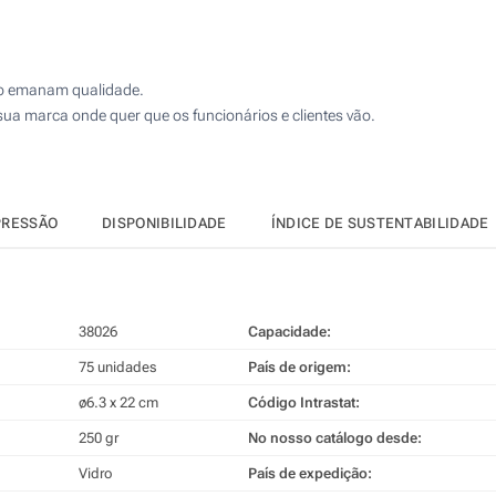
co emanam qualidade.
sua marca onde quer que os funcionários e clientes vão.
PRESSÃO
DISPONIBILIDADE
ÍNDICE DE SUSTENTABILIDADE
38026
Capacidade:
75 unidades
País de origem:
ø6.3 x 22 cm
Código Intrastat:
250 gr
No nosso catálogo desde:
Vidro
País de expedição: