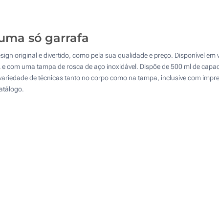
375
4 Cores (Num lado)
750
numa só garrafa
Impressão digital full color (Impressão circular)
1500
sign original e divertido, como pela sua qualidade e preço. Disponível em
Gravação a Laser (Num lado)
Atualizar
Outra :
A e com uma tampa de rosca de aço inoxidável. Dispõe de 500 ml de capa
variedade de técnicas tanto no corpo como na tampa, inclusive com impre
Sem impressão
atálogo.