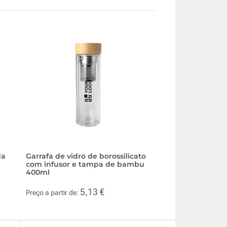
da
Garrafa de vidro de borossilicato
Garrafa de vidro
com infusor e tampa de bambu
bambu e pega 50
400ml
2,6
Preço a partir de:
5,13 €
Preço a partir de: