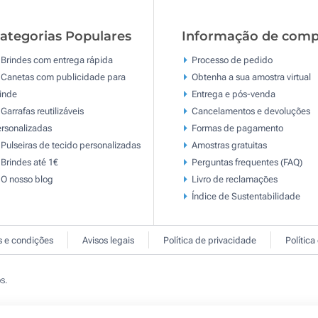
ategorias Populares
Informação de comp
Brindes com entrega rápida
Processo de pedido
Canetas com publicidade para
Obtenha a sua amostra virtual
inde
Entrega e pós-venda
Garrafas reutilizáveis
Cancelamentos e devoluções
rsonalizadas
Formas de pagamento
Pulseiras de tecido personalizadas
Amostras gratuitas
Brindes até 1€
Perguntas frequentes (FAQ)
O nosso blog
Livro de reclamaçōes
Índice de Sustentabilidade
 e condições
Avisos legais
Política de privacidade
Política
s.