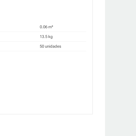
0.06 m³
13.5 kg
50 unidades