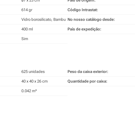
ø7 x 23 cm
País de origem:
614 gr
Código Intrastat:
Vidro borosilicato, Bambu
No nosso catálogo desde:
400 ml
País de expedição:
Sim
625 unidades
Peso da caixa exterior:
40 x 40 x 26 cm
Quantidade por caixa:
0.042 m³