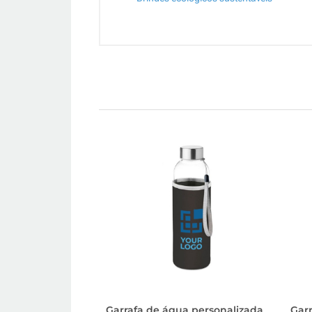
Garrafa de água personalizada
Garr