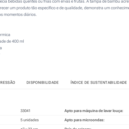
Atualizar
Outra :
cia bebidas quentes ou frias com ervas e frutas. A tampa de bambu acre
recer um produto tão específico e de qualidade, demonstra um conhecime
os momentos diários.
érmica
ade de 400 ml
ça
r
PRESSÃO
DISPONIBILIDADE
ÍNDICE DE SUSTENTABILIDADE
33041
Apto para máquina de lavar louça:
5 unidades
Apto para microondas: