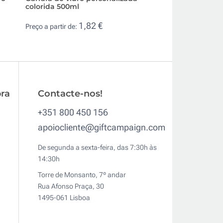
colorida 500ml
com infusor e t
400ml
1,82 €
Preço a partir de:
5,1
Preço a partir de:
ra
Contacte-nos!
+351 800 450 156
apoiocliente@giftcampaign.com
De segunda a sexta-feira, das 7:30h às
14:30h
Torre de Monsanto, 7º andar
Rua Afonso Praça, 30
1495-061 Lisboa