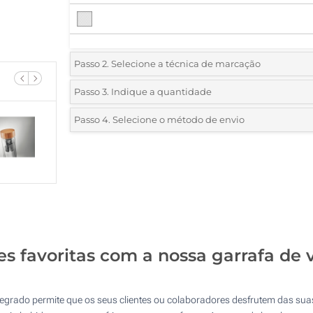
Passo 2. Selecione a técnica de marcação
*
Selecione o tipo de marcação e as cores do logotipo:
Passo 3. Indique a quantidade
*
Quantidade mínima:
5
Passo 4. Selecione o método de envio
1 Cor (Num lado)
Quantidade
Standard
Preço/Unidade
2 Cores (Num lado)
5
3 Cores (Num lado)
10
4 Cores (Num lado)
25
1 Cor (Impressão circular)
es favoritas com a nossa garrafa de
50
Gravação a laser (Na tampa)
100
ntegrado permite que os seus clientes ou colaboradores desfrutem das su
Sem impressão