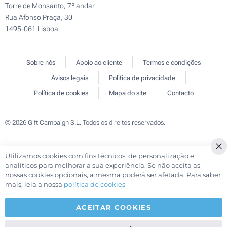
Torre de Monsanto, 7º andar
Rua Afonso Praça, 30
1495-061 Lisboa
Sobre nós
Apoio ao cliente
Termos e condições
Avisos legais
Política de privacidade
Política de cookies
Mapa do site
Contacto
© 2026 Gift Campaign S.L. Todos os direitos reservados.
Utilizamos cookies com fins técnicos, de personalização e
Cl
analíticos para melhorar a sua experiência. Se não aceita as
Co
nossas cookies opcionais, a mesma poderá ser afetada. Para saber
Ba
mais, leia a nossa
política de cookies
ACEITAR COOKIES