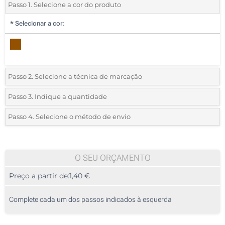
Passo 1. Selecione a cor do produto
*
Selecionar a cor:
Passo 2. Selecione a técnica de marcação
*
Selecione o tipo de marcação e as cores do logotipo:
Passo 3. Indique a quantidade
*
Quantidade mínima:
25
Passo 4. Selecione o método de envio
1 Cor (Na frente)
Quantidade
Standard
Preço/Unidade
2 Cores (Na frente)
25
O SEU ORÇAMENTO
Gravação a laser (Na frente)
Preço a partir de:
1,40 €
50
Impressão digital a cores (Na frente)
125
Complete cada um dos passos indicados à esquerda
Sem impressão
250