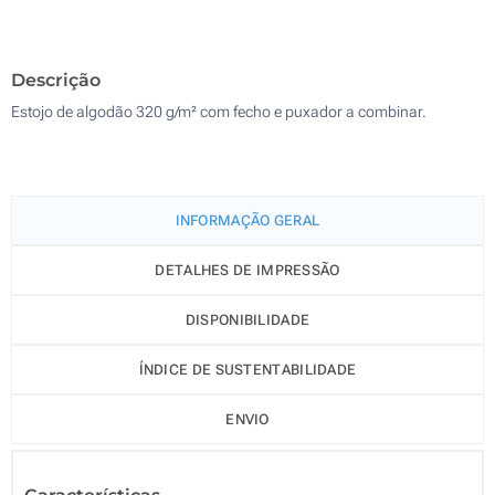
Sem impressão
500
Descrição
Atualizar
Outra :
Estojo de algodão 320 g/m² com fecho e puxador a combinar.
INFORMAÇÃO GERAL
DETALHES DE IMPRESSÃO
DISPONIBILIDADE
ÍNDICE DE SUSTENTABILIDADE
ENVIO