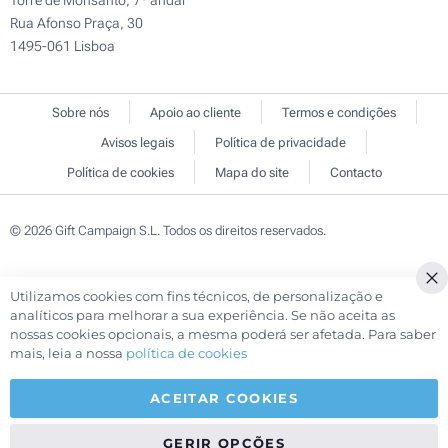
Torre de Monsanto, 7º andar
Rua Afonso Praça, 30
1495-061 Lisboa
Sobre nós
Apoio ao cliente
Termos e condições
Avisos legais
Política de privacidade
Política de cookies
Mapa do site
Contacto
© 2026 Gift Campaign S.L. Todos os direitos reservados.
Utilizamos cookies com fins técnicos, de personalização e
Cl
analíticos para melhorar a sua experiência. Se não aceita as
Co
nossas cookies opcionais, a mesma poderá ser afetada. Para saber
Ba
mais, leia a nossa
política de cookies
ACEITAR COOKIES
GERIR OPÇÕES