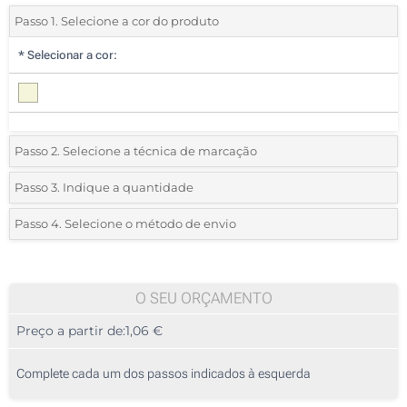
Passo 1. Selecione a cor do produto
*
Selecionar a cor:
Passo 2. Selecione a técnica de marcação
*
Selecione o tipo de marcação e as cores do logotipo:
Passo 3. Indique a quantidade
*
Quantidade mínima:
25
Passo 4. Selecione o método de envio
1 Cor (Num lado)
Quantidade
Standard
Preço/Unidade
2 Cores (Num lado)
25
O SEU ORÇAMENTO
3 Cores (Num lado)
Preço a partir de:
1,06 €
50
4 Cores (Num lado)
125
Complete cada um dos passos indicados à esquerda
Transferência digital a cores (Num lado)
250