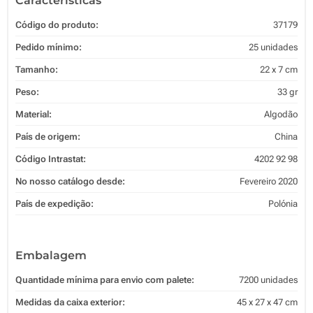
Características
Código do produto:
37179
Pedido mínimo:
25 unidades
Tamanho:
22 x 7 cm
Peso:
33 gr
Material:
Algodão
País de origem:
China
Código Intrastat:
4202 92 98
No nosso catálogo desde:
Fevereiro 2020
País de expedição:
Polónia
Embalagem
Quantidade mínima para envio com palete:
7200 unidades
Medidas da caixa exterior:
45 x 27 x 47 cm