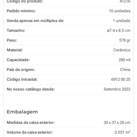
Código do produto:
41216
Pedido mínimo:
10 unidades
Venda apenas em múltiplos de:
1 unidade
Tamanho:
ø7.4 x 8.5 cm
Peso:
578 gr
Material:
Cerâmica
Capacidade:
280 ml
País de origem:
China
Código Intrastat:
6912 00 25
No nosso catálogo desde:
Setembro 2022
Embalagem
Medidas da caixa exterior:
30 x 37 x 28 cm
Volume da caixa exterior:
0.031 m³