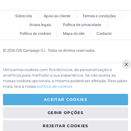
Sobre nós
Apoio ao cliente
Termos e condições
Avisos legais
Política de privacidade
Política de cookies
Mapa do site
Contacto
© 2026 Gift Campaign S.L. Todos os direitos reservados.
Utilizamos cookies com fins técnicos, de personalização e
Cl
analíticos para melhorar a sua experiência. Se não aceita as
Co
nossas cookies opcionais, a mesma poderá ser afetada. Para saber
Ba
mais, leia a nossa
política de cookies
ACEITAR COOKIES
GERIR OPÇÕES
REJEITAR COOKIES