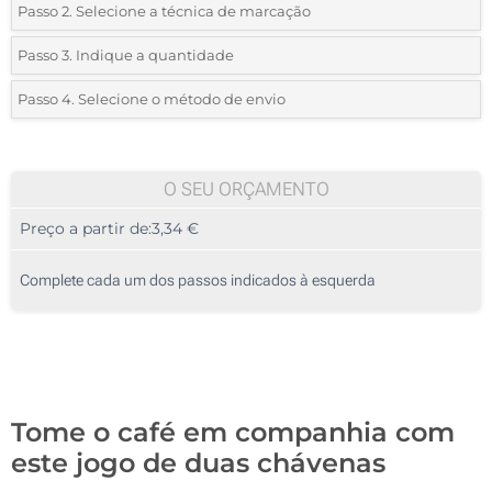
Passo 2. Selecione a técnica de marcação
*
Selecione o tipo de marcação e as cores do logotipo:
Passo 3. Indique a quantidade
*
Quantidade mínima:
10
Passo 4. Selecione o método de envio
1 Cor (Na caixa)
Quantidade
Standard
Preço/Unidade
1 Cor (Em uma caneca)
10
O SEU ORÇAMENTO
2 Cores (Em uma caneca)
Preço a partir de:
3,34 €
20
3 Cores (Em uma caneca)
50
Complete cada um dos passos indicados à esquerda
4 Cores (Em uma caneca)
100
Gravação a laser (Na caixa)
200
Sem impressão
Atualizar
Outra :
Tome o café em companhia com
este jogo de duas chávenas