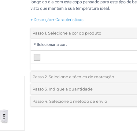
longo do dia com este copo pensado para este tipo de be
visto que mantém a sua temperatura ideal.
+ Descrição
+ Características
Passo 1. Selecione a cor do produto
*
Selecionar a cor:
Passo 2. Selecione a técnica de marcação
*
Selecione o tipo de marcação e as cores do logotipo:
Passo 3. Indique a quantidade
*
Quantidade mínima:
10
Passo 4. Selecione o método de envio
Gravação a laser (Num lado)
Quantidade
Standard
Preço/Unidade
Sem impressão
10