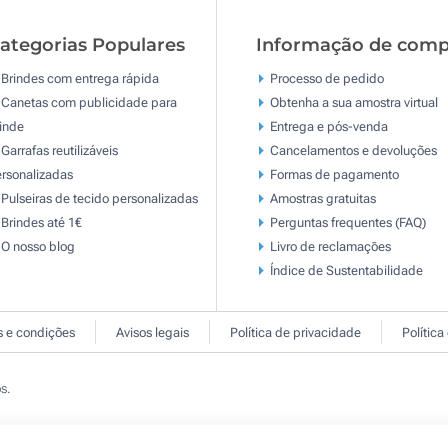
ategorias Populares
Informação de comp
Brindes com entrega rápida
Processo de pedido
Canetas com publicidade para
Obtenha a sua amostra virtual
inde
Entrega e pós-venda
Garrafas reutilizáveis
Cancelamentos e devoluções
rsonalizadas
Formas de pagamento
Pulseiras de tecido personalizadas
Amostras gratuitas
Brindes até 1€
Perguntas frequentes (FAQ)
O nosso blog
Livro de reclamaçōes
Índice de Sustentabilidade
 e condições
Avisos legais
Política de privacidade
Política
s.