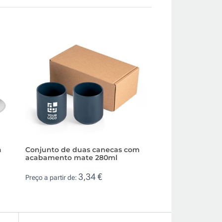
a
Conjunto de duas canecas com
Caneca personali
acabamento mate 280ml
acabamento mate
vivas 220ml
3,34 €
Preço a partir de:
2,1
Preço a partir de: