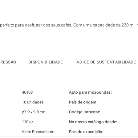
20
50
perfeito para desfrutar dos seus cafés. Com uma capacidade de 230 ml, 
100
200
Atualizar
Outra :
PRESSÃO
DISPONIBILIDADE
ÍNDICE DE SUSTENTABILIDADE
46108
Apto para microondas:
10 unidades
País de origem:
ø7.9 x 9.8 cm
Código Intrastat:
110 gr
No nosso catálogo desde:
Vidro Borossilicato
País de expedição: