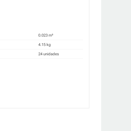
0.023 m³
4.15 kg
24 unidades