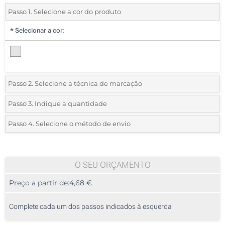
Passo 1. Selecione a cor do produto
*
Selecionar a cor:
Passo 2. Selecione a técnica de marcação
*
Selecione o tipo de marcação e as cores do logotipo:
Passo 3. Indique a quantidade
*
Quantidade mínima:
5
Passo 4. Selecione o método de envio
1 Cor (Na tampa)
Quantidade
Standard
Preço/Unidade
2 Cores (Na tampa)
5
O SEU ORÇAMENTO
Gota de resina (Na tampa)
Preço a partir de:
4,68 €
10
Gravação a laser (Na tampa)
25
Complete cada um dos passos indicados à esquerda
Sem impressão
50