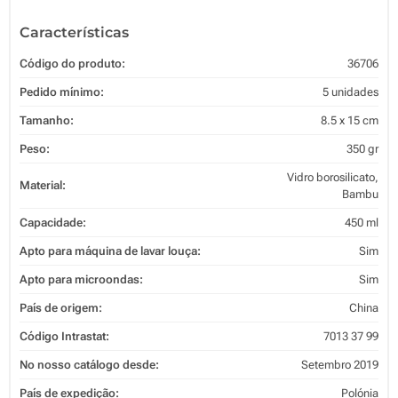
Características
Código do produto:
36706
Pedido mínimo:
5 unidades
Tamanho:
8.5 x 15 cm
Peso:
350 gr
Vidro borosilicato,
Material:
Bambu
Capacidade:
450 ml
Apto para máquina de lavar louça:
Sim
Apto para microondas:
Sim
País de origem:
China
Código Intrastat:
7013 37 99
No nosso catálogo desde:
Setembro 2019
País de expedição:
Polónia